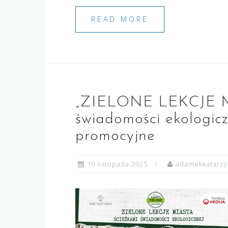
READ MORE
„ZIELONE LEKCJE M
świadomości ekologicz
promocyjne
19 listopada 2025
adamekkatarz