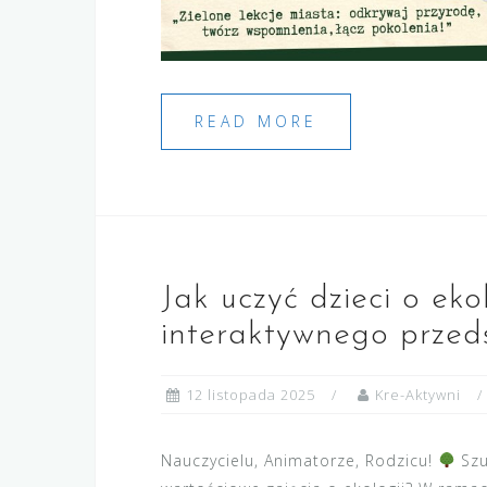
READ MORE
Jak uczyć dzieci o eko
interaktywnego przed
12 listopada 2025
Kre-Aktywni
Nauczycielu, Animatorze, Rodzicu!
Szu