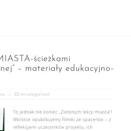
IASTA-ścieżkami
nej” – materiały edukacyjno-
yna
Uncategorized
To jednak nie koniec „Zielonych lekcji miasta”!
Wkrótce opublikujemy filmiki ze spacerów – z
refleksjami uczestników projektu, ich