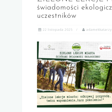
świadomości ekologiczn
uczestników
22 listopada 2025
adamekkatarz