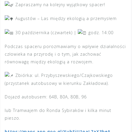
Zapraszamy na kolejny wyjątkowy spacer!
Augustów – Las między ekologią a przemysłem
3
0 października (czwartek) |
godz. 14:00
Podczas spaceru porozmawiamy o wpływie działalności
człowieka na przyrodę i o tym, jak zachować
równowagę między ekologią a rozwojem.
Zbiórka: ul. Przybyszewskiego/Czajkowskiego
(przystanek autobusowy w kierunku Zakładowa).
Dojazd autobusem: 64B, 80A, 80B, 96
lub Tramwajem do Ronda Sybiraków i kilka minut
pieszo.
https://maps.app.goo.gl/XuhSiU1naL7aX3beA