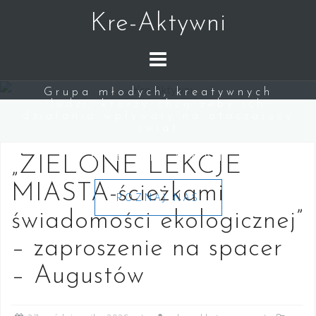
Skip
Kre-Aktywni
to
content
Grupa młodych, kreatywnych
ludzi, którzy chcą żeby ich
działania wpływały na otaczający
świat
KRE-AKTYWNI
„ZIELONE LEKCJE
MIASTA-ścieżkami
POZNAJ NAS
świadomości ekologicznej”
– zaproszenie na spacer
– Augustów