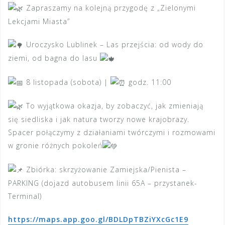
Zapraszamy na kolejną przygodę z „Zielonymi
Lekcjami Miasta”
Uroczysko Lublinek – Las przejścia: od wody do
ziemi, od bagna do lasu
8 l
istopada (sobota) |
godz. 11:00
To wyjątkowa okazja, by zobaczyć, jak zmieniają
się siedliska i jak natura tworzy nowe krajobrazy.
Spacer połączymy z działaniami twórczymi i rozmowami
w gronie różnych pokoleń
Zbiórka: skrzyżowanie Zamiejska/Pienista –
PARKING (dojazd autobusem linii 65A – przystanek-
Terminal)
https://maps.app.goo.gl/BDLDpTBZiYXcGc1E9