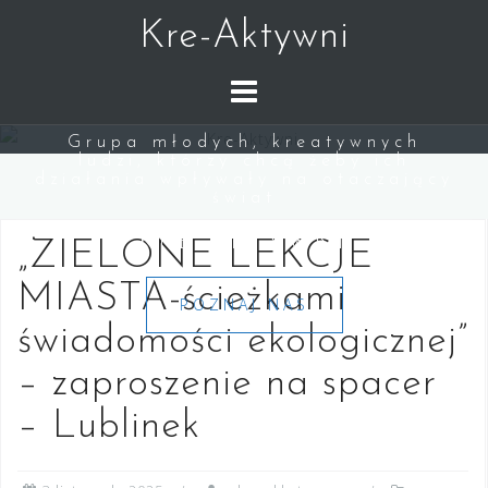
Skip
Kre-Aktywni
to
content
Grupa młodych, kreatywnych
ludzi, którzy chcą żeby ich
działania wpływały na otaczający
świat
KRE-AKTYWNI
„ZIELONE LEKCJE
MIASTA-ścieżkami
POZNAJ NAS
świadomości ekologicznej”
– zaproszenie na spacer
– Lublinek